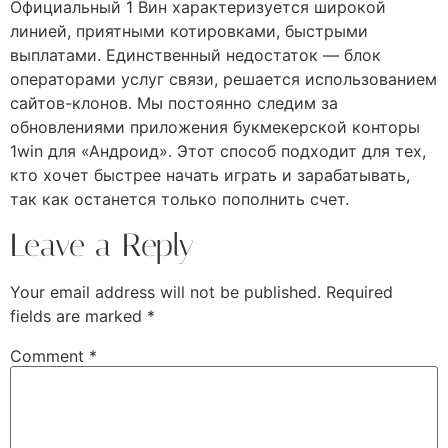
Официальный 1 Вин характеризуется широкой
линией, приятными котировками, быстрыми
выплатами. Единственный недостаток — блок
операторами услуг связи, решается использованием
сайтов-клонов. Мы постоянно следим за
обновлениями приложения букмекерской конторы
1win для «Андроид». Этот способ подходит для тех,
кто хочет быстрее начать играть и зарабатывать,
так как останется только пополнить счет.
Leave a Reply
Your email address will not be published.
Required
fields are marked
*
Comment
*