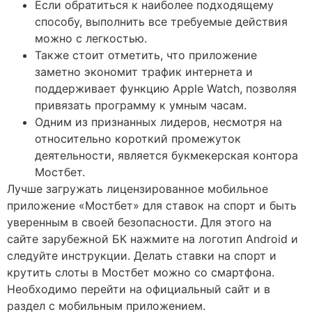
Если обратиться к наиболее подходящему
способу, выполнить все требуемые действия
можно с легкостью.
Также стоит отметить, что приложение
заметно экономит трафик интернета и
поддерживает функцию Apple Watch, позволяя
привязать программу к умным часам.
Одним из признанных лидеров, несмотря на
относительно короткий промежуток
деятельности, является букмекерская контора
Мостбет.
Лучше загружать лицензированное мобильное
приложение «Мостбет» для ставок на спорт и быть
уверенным в своей безопасности. Для этого на
сайте зарубежной БК нажмите на логотип Android и
следуйте инструкции. Делать ставки на спорт и
крутить слоты в Мостбет можно со смартфона.
Необходимо перейти на официальный сайт и в
раздел с мобильным приложением.