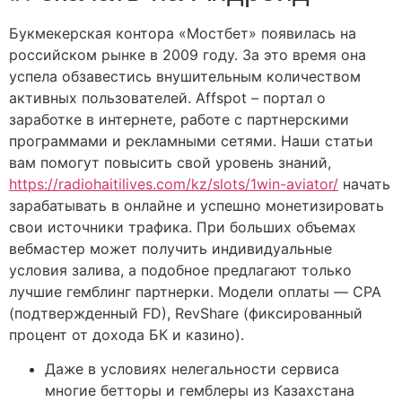
Букмекерская контора «Мостбет» появилась на
российском рынке в 2009 году. За это время она
успела обзавестись внушительным количеством
активных пользователей. Affspot – портал о
заработке в интернете, работе с партнерскими
программами и рекламными сетями. Наши статьи
вам помогут повысить свой уровень знаний,
https://radiohaitilives.com/kz/slots/1win-aviator/
начать
зарабатывать в онлайне и успешно монетизировать
свои источники трафика. При больших объемах
вебмастер может получить индивидуальные
условия залива, а подобное предлагают только
лучшие гемблинг партнерки. Модели оплаты — CPA
(подтвержденный FD), RevShare (фиксированный
процент от дохода БК и казино).
Даже в условиях нелегальности сервиса
многие бетторы и гемблеры из Казахстана