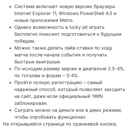
Система включает новую версию браузера
Internet Explorer 11, Windows PowerShell 4.0 и
новые приложения Metro.
Однако возможность в lucky jet играть
бесплатно поможет подготовиться к будущим
победам.
Можно также делать лайв-ставки по ходу
матча после начала события и получать
быстрые выигрыши.
По исходам размер маржи в диапазоне 2.5-4%,
по тоталам и форам – 3-4%.
Пройти полную регистрацию – самый
надежный способ, который позволяет заходить
на сайт, даже если официальный 1WIN
заблокирован.
Сыграть можно на деньги или в демо режиме,
чтобы опробовать функционал.
На открывшейся странице по оранжевой кнопке,