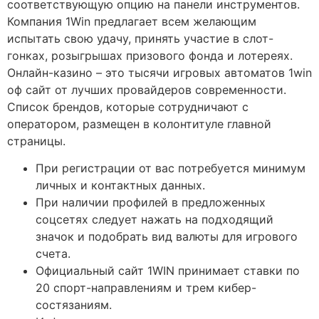
соответствующую опцию на панели инструментов.
Компания 1Win предлагает всем желающим
испытать свою удачу, принять участие в слот-
гонках, розыгрышах призового фонда и лотереях.
Онлайн-казино – это тысячи игровых автоматов 1win
оф сайт от лучших провайдеров современности.
Список брендов, которые сотрудничают с
оператором, размещен в колонтитуле главной
страницы.
При регистрации от вас потребуется минимум
личных и контактных данных.
При наличии профилей в предложенных
соцсетях следует нажать на подходящий
значок и подобрать вид валюты для игрового
счета.
Официальный сайт 1WIN принимает ставки по
20 спорт-направлениям и трем кибер-
состязаниям.