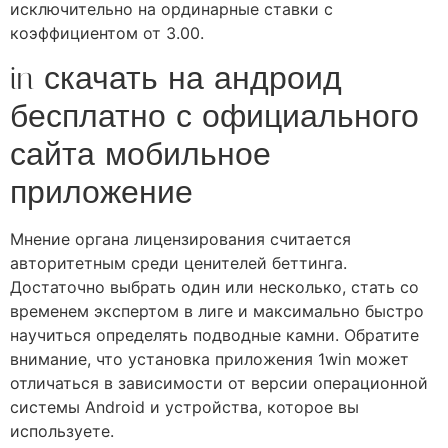
исключительно на ординарные ставки с
коэффициентом от 3.00.
in скачать на андроид
бесплатно с официального
сайта мобильное
приложение
Мнение органа лицензирования считается
авторитетным среди ценителей беттинга.
Достаточно выбрать один или несколько, стать со
временем экспертом в лиге и максимально быстро
научиться определять подводные камни. Обратите
внимание, что установка приложения 1win может
отличаться в зависимости от версии операционной
системы Android и устройства, которое вы
используете.